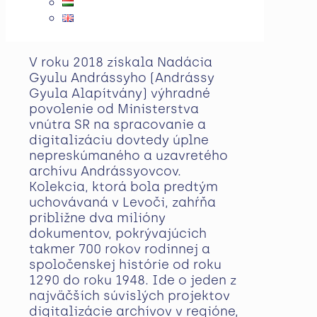
V roku 2018 získala Nadácia
Gyulu Andrássyho (Andrássy
Gyula Alapítvány) výhradné
povolenie od Ministerstva
vnútra SR na spracovanie a
digitalizáciu dovtedy úplne
nepreskúmaného a uzavretého
archívu Andrássyovcov.
Kolekcia, ktorá bola predtým
uchovávaná v Levoči, zahŕňa
približne dva milióny
dokumentov, pokrývajúcich
takmer 700 rokov rodinnej a
spoločenskej histórie od roku
1290 do roku 1948. Ide o jeden z
najväčších súvislých projektov
digitalizácie archívov v regióne,