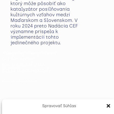
ktorý môže pôsobiť ako
katalyzátor posilňovania
kultúrnych vzťahov medzi
Maďarskom a Slovenskom. V
roku 2024 preto Nadácia CEF
významne prispela k
implementácii tohto
jedinečného projektu.
Az alapítvány székhelye és adatai
CEF Alapítvány
Pódafai út 5351/14A
929 01 Dunaszerdahely
Kövessen bennünket:
Spravovať Súhlas
31 782 876
Cégjegyzékszám: