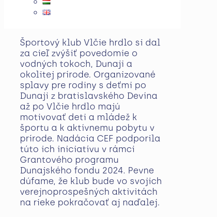
Športový klub Vlčie hrdlo si dal
za cieľ zvýšiť povedomie o
vodných tokoch, Dunaji a
okolitej prírode. Organizované
splavy pre rodiny s deťmi po
Dunaji z bratislavského Devína
až po Vlčie hrdlo majú
motivovať deti a mládež k
športu a k aktívnemu pobytu v
prírode. Nadácia CEF podporila
túto ich iniciatívu v rámci
Grantového programu
Dunajského fondu 2024. Pevne
dúfame, že klub bude vo svojich
verejnoprospešných aktivitách
na rieke pokračovať aj naďalej.