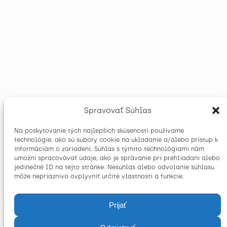
Az alapítvány székhelye és adatai
CEF Alapítvány
Pódafai út 5351/14A
929 01 Dunaszerdahely
Kövessen bennünket:
Spravovať Súhlas
31 782 876
Cégjegyzékszám:
Na poskytovanie tých najlepších skúseností používame
2021664975
Adószám:
technológie, ako sú súbory cookie na ukladanie a/alebo prístup k
203/Na-96/129
MV SR, Regisztrációs szám:
informáciám o zariadení. Súhlas s týmito technológiami nám
umožní spracovávať údaje, ako je správanie pri prehliadaní alebo
Személyes adatok védelme
jedinečné ID na tejto stránke. Nesúhlas alebo odvolanie súhlasu
môže nepriaznivo ovplyvniť určité vlastnosti a funkcie.
Logók letöltése
Prijať
Már 30 éve