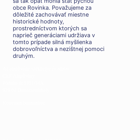
sa tak opäť mohla stať pýchou
obce Rovinka. Považujeme za
dôležité zachovávať miestne
historické hodnoty,
prostredníctvom ktorých sa
naprieč generáciami udržiava v
tomto prípade silná myšlienka
dobrovoľníctva a nezištnej pomoci
druhým.
Az alapítvány székhelye és adatai
CEF Alapítvány
Pódafai út 5351/14A
929 01 Dunaszerdahely
Kövessen bennünket: