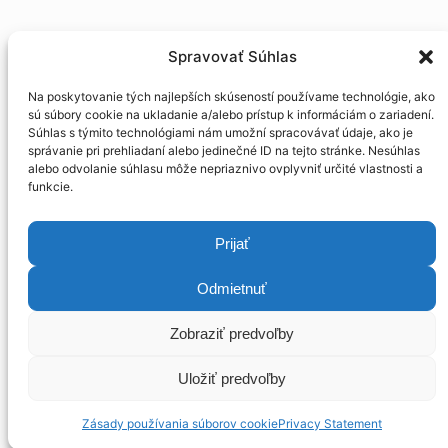
Spravovať Súhlas
Company registration number
31 782 876
Na poskytovanie tých najlepších skúseností používame technológie, ako
Tax number:
2021664975
sú súbory cookie na ukladanie a/alebo prístup k informáciám o zariadení.
MV SR, Registration number:
203/Na-96/129
Súhlas s týmito technológiami nám umožní spracovávať údaje, ako je
správanie pri prehliadaní alebo jedinečné ID na tejto stránke. Nesúhlas
GDPR
alebo odvolanie súhlasu môže nepriaznivo ovplyvniť určité vlastnosti a
funkcie.
Download logos
Prijať
We have been
Odmietnuť
connecting people
Zobraziť predvoľby
for 30 years
Uložiť predvoľby
Zásady používania súborov cookie
Privacy Statement