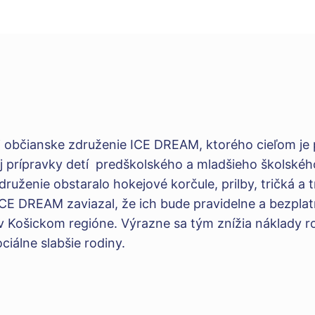
aj občianske združenie ICE DREAM, ktorého cieľom je
vej prípravky detí predškolského a mladšieho školskéh
ruženie obstaralo hokejové korčule, prilby, tričká a 
ICE DREAM zaviazal, že ich bude pravidelne a bezpla
v Košickom regióne. Výrazne sa tým znížia náklady 
ciálne slabšie rodiny.