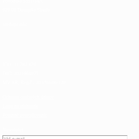
Povodská 5351/14A
929 01 Dunajská Streda
Sledujte nás:
IČO:
31 782 876
DIČ:
2021664975
MV SR, Reg.č.:
203/Na-96/129
Ochrana osobných údajov
Logá na stiahnutie
Povinné zverejňovanie
Newsletter