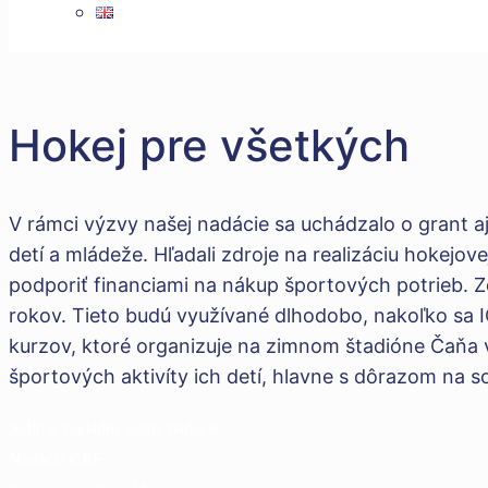
Hokej pre všetkých
V rámci výzvy našej nadácie sa uchádzalo o grant 
detí a mládeže. Hľadali zdroje na realizáciu hokejo
podporiť financiami na nákup športových potrieb. Zd
rokov. Tieto budú využívané dlhodobo, nakoľko sa 
kurzov, ktoré organizuje na zimnom štadióne Čaňa 
športových aktivíty ich detí, hlavne s dôrazom na so
Sídlo a základné údaje nadácie
Nadácia CEF