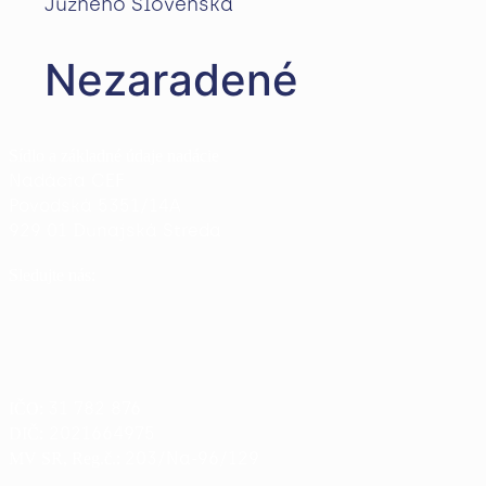
Nezaradené
Sídlo a základné údaje nadácie
Nadácia CEF
Povodská 5351/14A
929 01 Dunajská Streda
Sledujte nás:
31 782 876
IČO:
2021664975
DIČ:
203/Na-96/129
MV SR, Reg.č.: