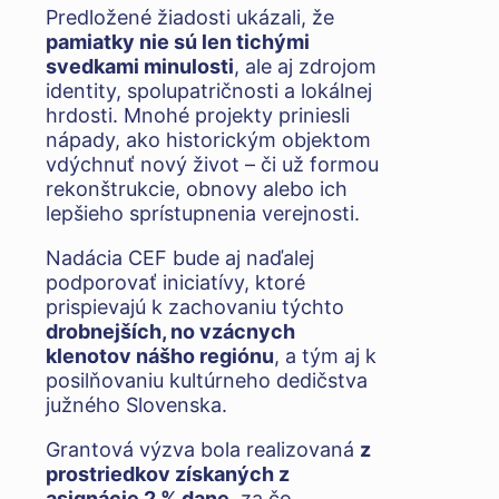
Predložené žiadosti ukázali, že
pamiatky nie sú len tichými
svedkami minulosti
, ale aj zdrojom
identity, spolupatričnosti a lokálnej
hrdosti. Mnohé projekty priniesli
nápady, ako historickým objektom
vdýchnuť nový život – či už formou
rekonštrukcie, obnovy alebo ich
lepšieho sprístupnenia verejnosti.
Nadácia CEF bude aj naďalej
podporovať iniciatívy, ktoré
prispievajú k zachovaniu týchto
drobnejších, no vzácnych
klenotov nášho regiónu
, a tým aj k
posilňovaniu kultúrneho dedičstva
južného Slovenska.
Grantová výzva bola realizovaná
z
prostriedkov získaných z
asignácie 2 % dane
, za čo