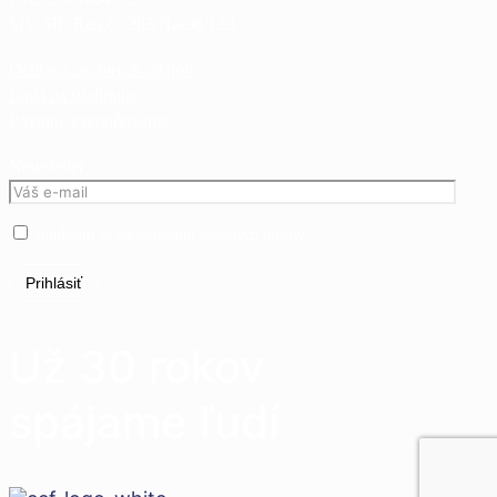
MV SR, Reg.č.:
203/Na-96/129
Ochrana osobných údajov
Logá na stiahnutie
Povinné zverejňovanie
Newsletter
Súhlasím so spracovaním osobných údajov
Už 30 rokov
spájame ľudí