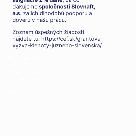
ďakujeme
spoločnosti Slovnaft,
a.s.
za ich dlhodobú podporu a
dôveru v našu prácu.
Zoznam úspešných žiadostí
nájdete tu:
https://cef.sk/grantova-
vyzva-klenoty-juzneho-slovenska/
Sídlo a základné údaje nadácie
Nadácia CEF
Povodská 5351/14A
929 01 Dunajská Streda
Sledujte nás:
IČO:
31 782 876
DIČ:
2021664975