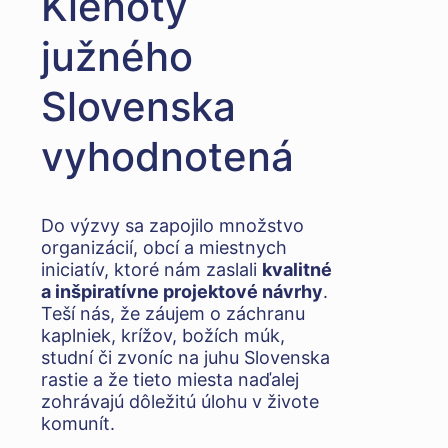
Klenoty
južného
Slovenska
vyhodnotená
Do výzvy sa zapojilo množstvo
organizácií, obcí a miestnych
iniciatív, ktoré nám zaslali
kvalitné
a inšpiratívne projektové návrhy
.
Teší nás, že záujem o záchranu
kaplniek, krížov, božích múk,
studní či zvoníc na juhu Slovenska
rastie a že tieto miesta naďalej
zohrávajú dôležitú úlohu v živote
komunít.