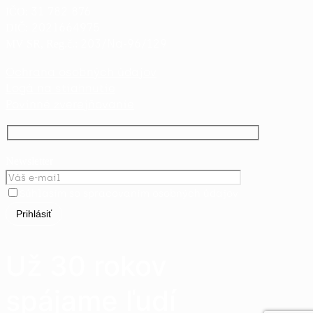
31 782 876
IČO:
2021664975
DIČ:
203/Na-96/129
MV SR, Reg.č.:
Ochrana osobných údajov
Logá na stiahnutie
Povinné zverejňovanie
Newsletter
Súhlasím so spracovaním osobných údajov
Už 30 rokov
spájame ľudí