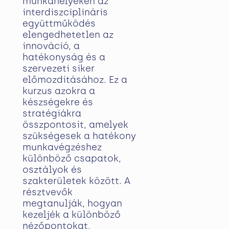
munkahelyeken az
interdiszciplináris
együttműködés
elengedhetetlen az
innováció, a
hatékonyság és a
szervezeti siker
előmozdításához. Ez a
kurzus azokra a
készségekre és
stratégiákra
összpontosít, amelyek
szükségesek a hatékony
munkavégzéshez
különböző csapatok,
osztályok és
szakterületek között. A
résztvevők
megtanulják, hogyan
kezeljék a különböző
nézőpontokat,