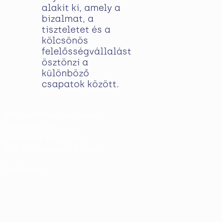
alakít ki, amely a
bizalmat, a
tiszteletet és a
kölcsönös
felelősségvállalást
ösztönzi a
különböző
csapatok között.
Sídlo a základné údaje nadácie
Nadácia CEF
Povodská 5351/14A
929 01 Dunajská Streda
Sledujte nás: