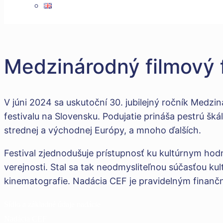
Medzinárodný filmový f
V júni 2024 sa uskutoční 30. jubilejný ročník Medzi
festivalu na Slovensku. Podujatie prináša pestrú šk
strednej a východnej Európy, a mnoho ďalších.
Festival zjednodušuje prístupnosť ku kultúrnym hod
verejnosti. Stal sa tak neodmysliteľnou súčasťou ku
kinematografie. Nadácia CEF je pravidelným finančn
Sídlo a základné údaje nadácie
Nadácia CEF