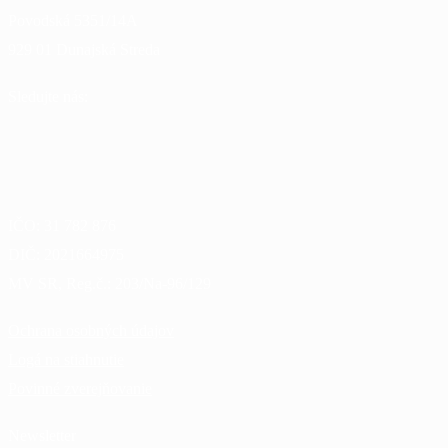
Povodská 5351/14A
929 01 Dunajská Streda
Sledujte nás:
IČO:
31 782 876
DIČ:
2021664975
MV SR, Reg.č.:
203/Na-96/129
Ochrana osobných údajov
Logá na stiahnutie
Povinné zverejňovanie
Newsletter