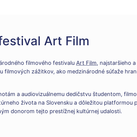
estival Art Film
národného filmového festivalu
Art Film
, najstaršieho 
álu filmových zážitkov, ako medzinárodné súťaže hran
notám a audiovizuálnemu dedičstvu študentom, filmov
ltúrneho života na Slovensku a dôležitou platformou p
ým donorom tejto prestížnej kultúrnej udalosti.