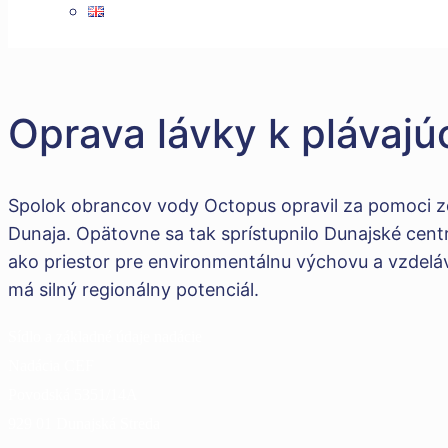
Oprava lávky k plávaj
Spolok obrancov vody Octopus opravil za pomoci 
Dunaja. Opätovne sa tak sprístupnilo Dunajské centr
ako priestor pre environmentálnu výchovu a vzdeláv
má silný regionálny potenciál.
Sídlo a základné údaje nadácie
Nadácia CEF
Povodská 5351/14A
929 01 Dunajská Streda