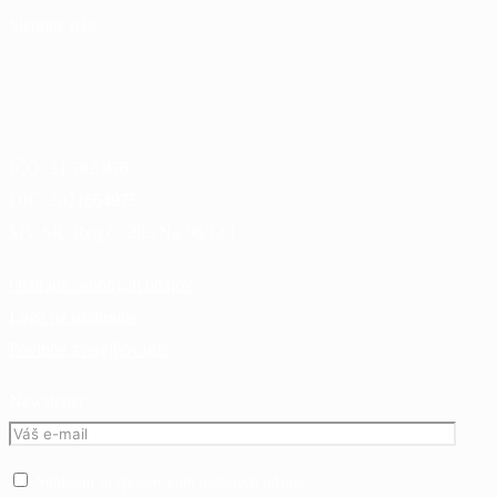
Sledujte nás:
IČO:
31 782 876
DIČ:
2021664975
MV SR, Reg.č.:
203/Na-96/129
Ochrana osobných údajov
Logá na stiahnutie
Povinné zverejňovanie
Newsletter
Súhlasím so spracovaním osobných údajov