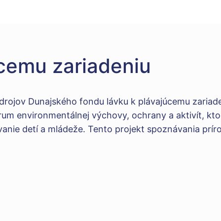
úcemu zariadeniu
zdrojov Dunajského fondu lávku k plávajúcemu zari
um environmentálnej výchovy, ochrany a aktivít, ktor
anie detí a mládeže. Tento projekt spoznávania prír